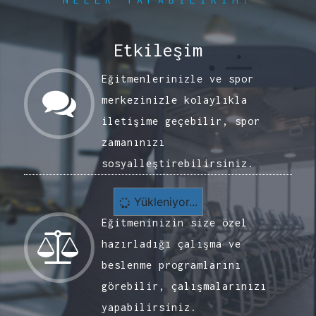
Etkileşim
Eğitmenlerinizle ve spor
merkezinizle kolaylıkla
iletişime geçebilir, spor
zamanınızı
sosyalleştirebilirsiniz.
Disiplin
Yükleniyor...
Eğitmeninizin size özel
hazırladığı çalışma ve
beslenme programlarını
görebilir, çalışmalarınızı
yapabilirsiniz.