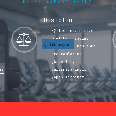
NELER YAPABILIRIM?
Disiplin
Eğitmeninizin size
özel hazırladığı
Yükleniyor...
çalışma ve beslenme
programlarını
görebilir,
iz.
çalışmalarınızı
yapabilirsiniz.