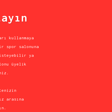
layın
arı kullanmaya
ir spor salonuna
isteyebilir ya
lonu üyelik
niz.
tenizin
ız arasına
ın.